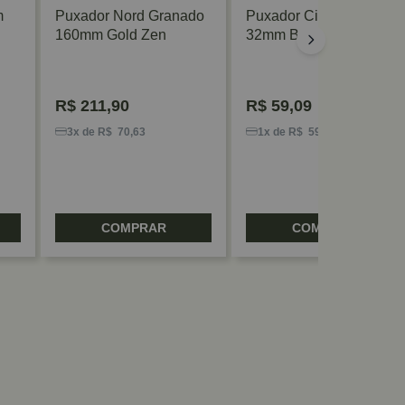
m
Puxador Nord Granado
Puxador Citizen 45º
160mm Gold Zen
32mm Branco Zen
R$
211,90
R$
59,09
3x de R$ 70,63
1x de R$ 59,09
COMPRAR
COMPRAR