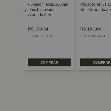
us 544mm
Puxador Tellus 160mm
Puxador Tellus 
Onix Escovado
Gold Granado Ze
Granado Zen
R$
193,64
R$
193,64
6
3x de R$ 64,54
3x de R$ 64,54
RAR
COMPRAR
COMPRAR