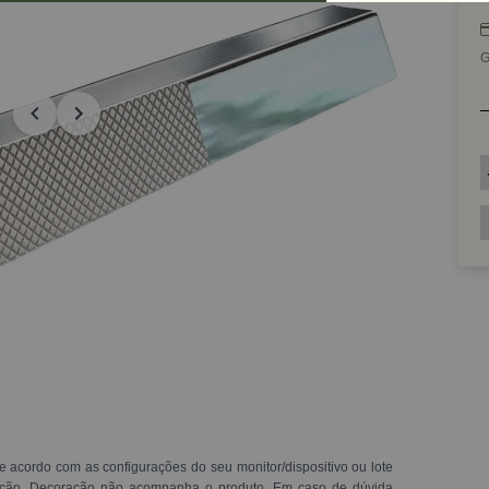
G
e acordo com as configurações do seu monitor/dispositivo ou lote
ração. Decoração não acompanha o produto. Em caso de dúvida