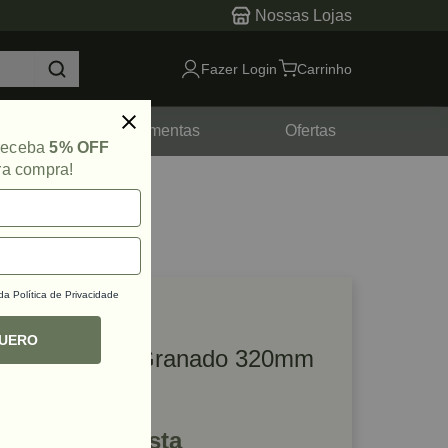
Nossas Lojas
Fazer Login
Carrinho
tes
Ferramentas
Ofertas
 receba
5% OFF
ra compra!
 da
Política de Privacidade
lique e veja!
ef: 52639
QUERO
Puxador Ken Granado 320mm
Cromado Zen
R$ 139,00 à vista