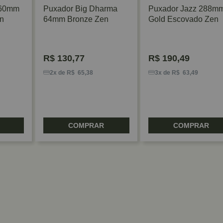
160mm
Puxador Big Dharma
Puxador Jazz 288m
n
64mm Bronze Zen
Gold Escovado Zen
R$
130,77
R$
190,49
2x de R$ 65,38
3x de R$ 63,49
COMPRAR
COMPRAR