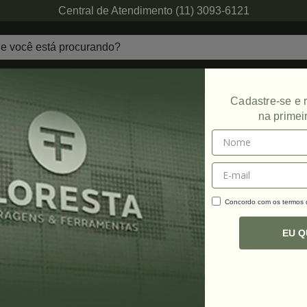
Central de Atendimento (11) 3093-6121
echaduras
Ferragens de Projetos
Ambien
Cadastre-se e
na primei
Concordo com os termos
C
R
EU 