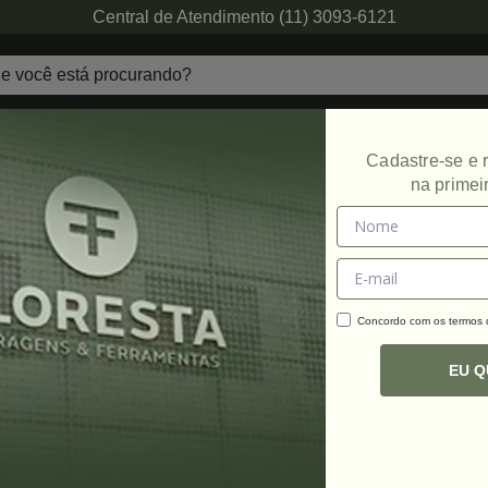
Central de Atendimento (11) 3093-6121
echaduras
Ferragens de Projetos
Ambien
Cadastre-se e
na primei
Concordo com os termos
C
R
EU 