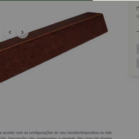
G
e acordo com as configurações do seu monitor/dispositivo ou lote
ração. Decoração não acompanha o produto. Em caso de dúvida