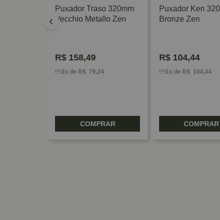
us 160mm
Puxador Traso 320mm
Puxador Ken 32
e Zen
Vecchio Metallo Zen
Bronze Zen
R$
158,49
R$
104,44
2
2x de R$ 79,24
1x de R$ 104,44
RAR
COMPRAR
COMPRAR