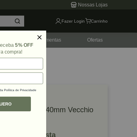
Nossas Lojas
Fazer Login
Carrinho
tes
Ferramentas
Ofertas
 receba
5% OFF
ra compra!
 da
Política de Privacidade
lique e veja!
ef: 52554
QUERO
Puxador Ken 640mm Vecchio
Metallo Zen
R$ 249,79 à vista