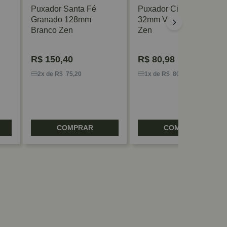
Puxador Santa Fé
Puxador Citizen 45º
Granado 128mm
32mm Vecchio Metallo
Branco Zen
Zen
R$
150,40
R$
80,98
2x de R$ 75,20
1x de R$ 80,98
COMPRAR
COMPRAR