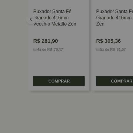
 Flor
Puxador Santa Fé
Puxador Santa F
ado Jador
Granado 416mm
Granado 416mm
Vecchio Metallo Zen
Zen
R$
281,90
R$
305,36
1
4x de R$ 70,47
5x de R$ 61,07
RAR
COMPRAR
COMPRAR