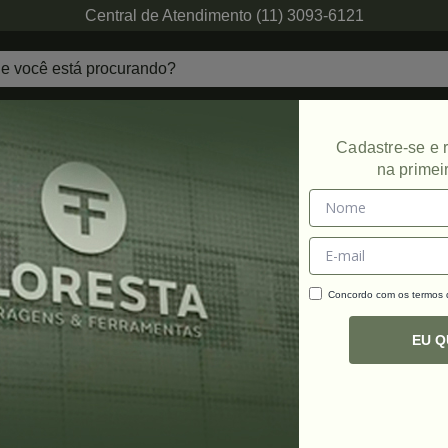
Central de Atendimento (11) 3093-6121
echaduras
Ferragens de Projetos
Ambien
Cadastre-se e
na primei
Concordo com os termos
C
R
EU 