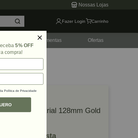
Nossas Lojas
Fazer Login
Carrinho
tes
Ferramentas
Ofertas
 receba
5% OFF
ra compra!
 da
Política de Privacidade
lique e veja!
ef: 51918
QUERO
Puxador Industrial 128mm Gold
Zen
R$ 215,61 à vista