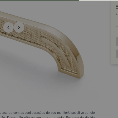
G
e acordo com as configurações do seu monitor/dispositivo ou lote
ração. Decoração não acompanha o produto. Em caso de dúvida