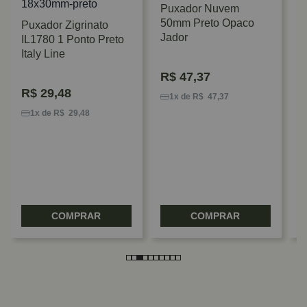
Puxador Nuvem
50mm Preto Opaco
Puxador Zigrinato
Jador
IL1780 1 Ponto Preto
Italy Line
R$
47,37
P
R$
29,48
R
1x de R$ 47,37
1x de R$ 29,48
COMPRAR
COMPRAR