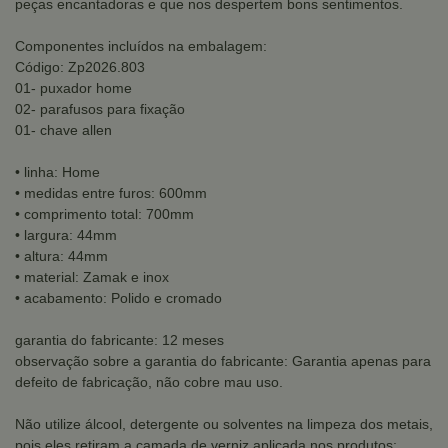
peças encantadoras e que nos despertem bons sentimentos.
Componentes incluídos na embalagem:
Código: Zp2026.803
01- puxador home
02- parafusos para fixação
01- chave allen
• linha: Home
• medidas entre furos: 600mm
• comprimento total: 700mm
• largura: 44mm
• altura: 44mm
• material: Zamak e inox
• acabamento: Polido e cromado
garantia do fabricante: 12 meses
observação sobre a garantia do fabricante: Garantia apenas para
defeito de fabricação, não cobre mau uso.
Não utilize álcool, detergente ou solventes na limpeza dos metais,
pois eles retiram a camada de verniz aplicada nos produtos;