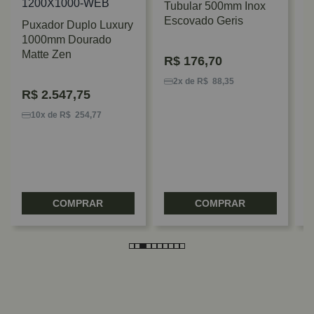
Tubular 500mm Inox
Escovado Geris
Puxador Duplo Luxury
1000mm Dourado
Matte Zen
R$
176,70
P
5
2x de R$ 88,35
R$
2.547,75
B
10x de R$ 254,77
COMPRAR
COMPRAR