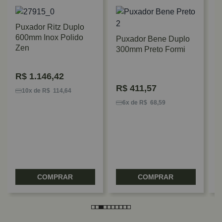
Puxador Ritz Duplo
600mm Inox Polido
Puxador Bene Duplo
Zen
300mm Preto Formi
R$
1.146,42
P
R$
411,57
P
10x de R$ 114,64
P
6x de R$ 68,59
COMPRAR
COMPRAR