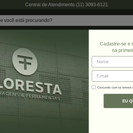
Central de Atendimento (11) 3093-6121
echaduras
Ferragens de Projetos
Ambien
Cadastre-se e
na primei
Concordo com os termos
C
R
EU 