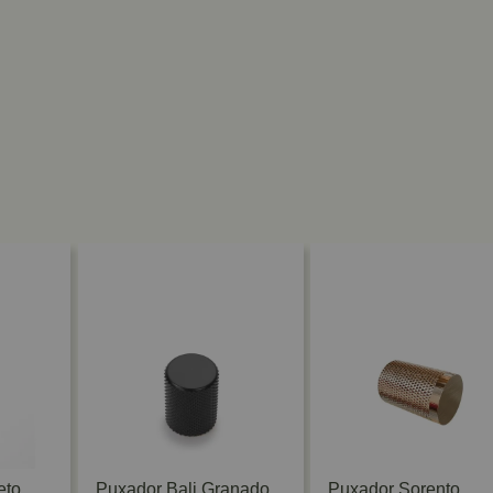
eto
Puxador Bali Granado
Puxador Sorento