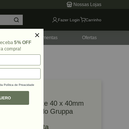
Nossas Lojas
Fazer Login
Carrinho
tes
Ferramentas
Ofertas
 receba
5% OFF
ra compra!
 da
Política de Privacidade
lique e veja!
ef: 43163
QUERO
Puxador Firenze 40 x 40mm
Cobre Escovado Gruppa
R$ 45,17 à vista