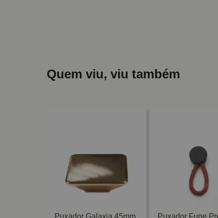
Quem viu, viu também
ive Ponto
Puxador Galaxia 45mm
Puxador Fune Pr