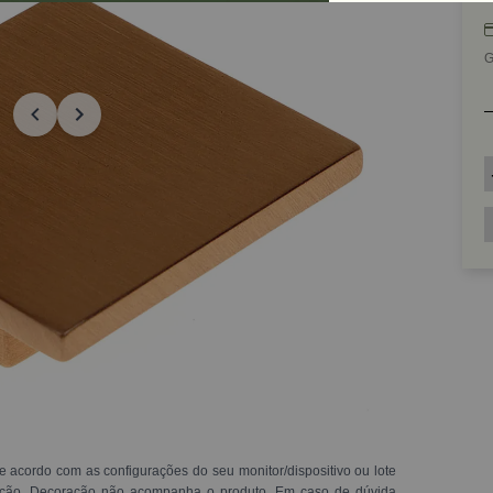
G
e acordo com as configurações do seu monitor/dispositivo ou lote
ração. Decoração não acompanha o produto. Em caso de dúvida