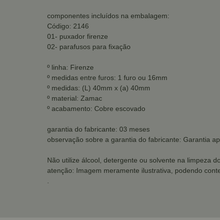
componentes incluídos na embalagem:
Código: 2146
01- puxador firenze
02- parafusos para fixação
º linha: Firenze
º medidas entre furos: 1 furo ou 16mm
º medidas: (L) 40mm x (a) 40mm
º material: Zamac
º acabamento: Cobre escovado
garantia do fabricante: 03 meses
observação sobre a garantia do fabricante: Garantia a
Não utilize álcool, detergente ou solvente na limpeza d
atenção: Imagem meramente ilustrativa, podendo conte
.