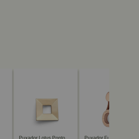
Puxador Lotus Ponto
Puxador Fune Garage