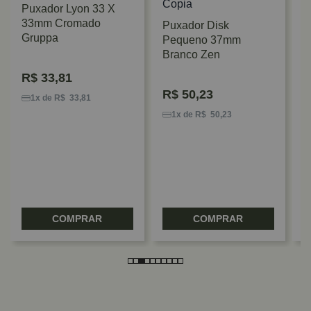
Puxador Lyon 33 X
33mm Cromado
Puxador Disk
Gruppa
Pequeno 37mm
Branco Zen
R$
33,81
P
R$
50,23
I
1x de R$ 33,81
I
1x de R$ 50,23
COMPRAR
COMPRAR