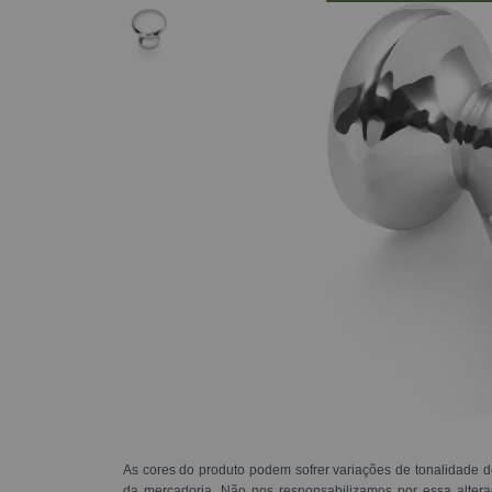
As cores do produto podem sofrer variações de tonalidade d
da mercadoria. Não nos responsabilizamos por essa alte