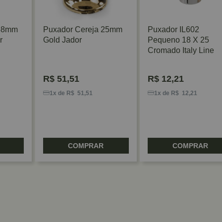
 38mm
Puxador Cereja 25mm
Puxador IL602
r
Gold Jador
Pequeno 18 X 25
Cromado Italy Line
R$
51,51
R$
12,21
1x de R$ 51,51
1x de R$ 12,21
COMPRAR
COMPRAR