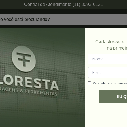
Central de Atendimento (11) 3093-6121
echaduras
Ferragens de Projetos
Ambien
Cadastre-se e
na primei
Concordo com os termos
C
R
EU 