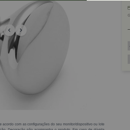
G
e acordo com as configurações do seu monitor/dispositivo ou lote
ração. Decoração não acompanha o produto. Em caso de dúvida