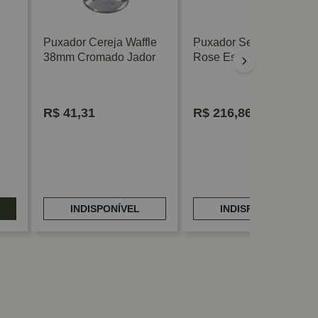
Puxador Cereja Waffle
Puxador Seixo Grande
38mm Cromado Jador
Rose Escovado Zen
R$
41,31
R$
216,86
INDISPONÍVEL
INDISPONÍVEL