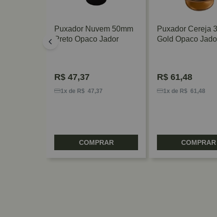
o
Puxador Nuvem 50mm
Puxador Cereja
uel
Preto Opaco Jador
Gold Opaco Jado
n
R$
47,37
R$
61,48
8
1x de R$ 47,37
1x de R$ 61,48
RAR
COMPRAR
COMPRAR