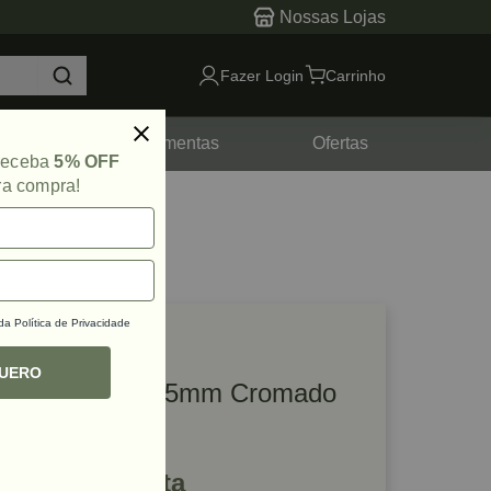
Nossas Lojas
Fazer Login
Carrinho
tes
Ferramentas
Ofertas
 receba
5% OFF
ra compra!
 da
Política de Privacidade
lique e veja!
ef: 42664
QUERO
Puxador Cup 25mm Cromado
Zen
R$ 42,05 à vista