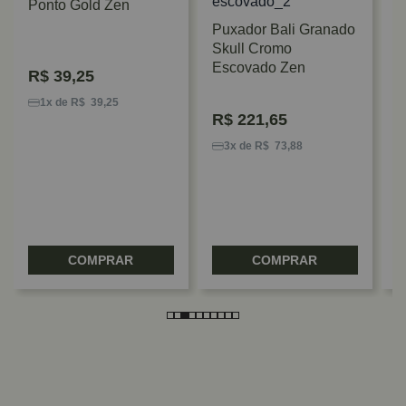
Ponto Gold Zen
Puxador Bali Granado
Skull Cromo
Escovado Zen
R$
39,25
P
B
1x de R$ 39,25
R$
221,65
Z
3x de R$ 73,88
COMPRAR
COMPRAR