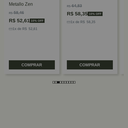
Metallo Zen
64,83
R$
P
58,46
R$
58,35
R$
10% OFF
S
R$
52,61
E
10% OFF
1x de R$ 58,35
1x de R$ 52,61
R
COMPRAR
COMPRAR