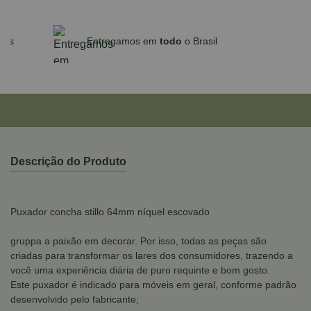
Parcele em até 10x sem juros no cartão
para compras acima de R$590,00
Descrição do Produto
Puxador concha stillo 64mm níquel escovado
gruppa a paixão em decorar. Por isso, todas as peças são
criadas para transformar os lares dos consumidores, trazendo a
você uma experiência diária de puro requinte e bom gosto.
Este puxador é indicado para móveis em geral, conforme padrão
desenvolvido pelo fabricante;