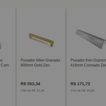
so
Puxador Allen Granado
Puxador Ken Diamo
 Com
800mm Gold Zen
416mm Cromado Ze
R$
553,34
R$
171,72
9x de R$ 61,48
2x de R$ 85,86