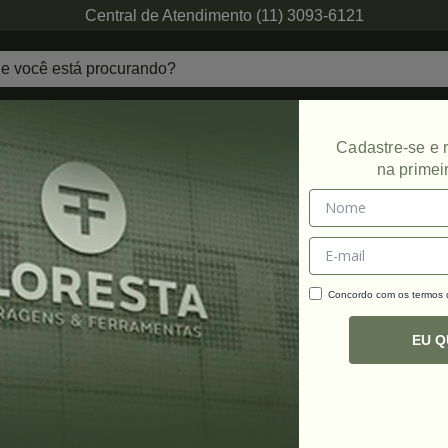
Central de Atendimento (11) 3093-6121
echaduras
Ferragens de Projetos
Ambien
Cadastre-se e
na primei
Concordo com os termos
C
R
EU 