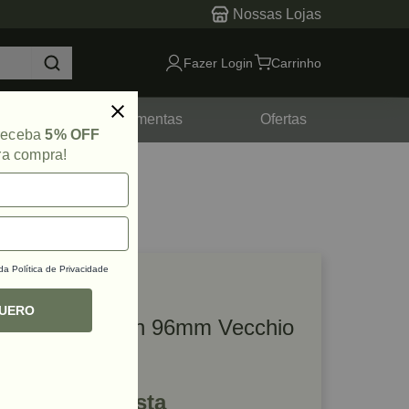
Nossas Lojas
Fazer Login
Carrinho
tes
Ferramentas
Ofertas
 receba
5% OFF
ra compra!
 da
Política de Privacidade
lique e veja!
ef: 53711
QUERO
Puxador Citizen 96mm Vecchio
Metallo Zen
R$ 142,08 à vista