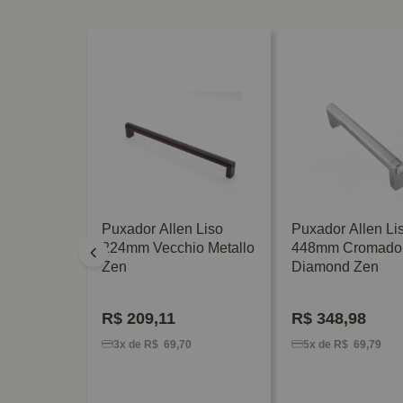
n Granado
Puxador Allen Liso
Puxador Allen Li
do Matte
224mm Vecchio Metallo
448mm Cromado
Zen
Diamond Zen
R$
209,11
R$
348,98
6
3x de R$ 69,70
5x de R$ 69,79