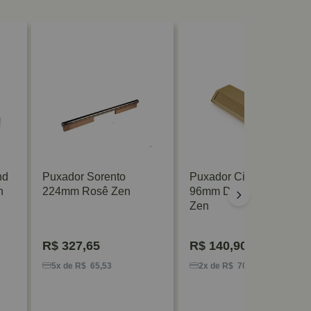
nd
Puxador Sorento
Puxador Citizen 45°
n
224mm Rosê Zen
96mm Dourado Matte
Zen
R$
327,65
R$
140,90
5x de R$ 65,53
2x de R$ 70,45