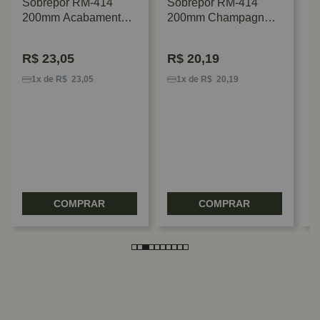
Sobrepor RM-414
Sobrepor RM-414
200mm Acabamento
200mm Champagne
Inox Polido Rometal
Claro Rometal
R$
23,05
R$
20,19
P
S
1x de R$ 23,05
1x de R$ 20,19
1
1
COMPRAR
COMPRAR