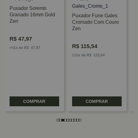
Puxador Sorento
Granado 16mm Gold
Puxador Fune Gales
Zen
Cromado Com Couro
Zen
R$
47,97
P
R$
115,54
P
1x de R$ 47,97
Z
1x de R$ 115,54
COMPRAR
COMPRAR