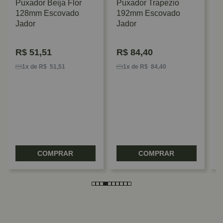
Puxador Beija Flor
Puxador Trapezio
128mm Escovado
192mm Escovado
Jador
Jador
R$
51,51
R$
84,40
P
G
1x de R$ 51,51
1x de R$ 84,40
V
COMPRAR
COMPRAR