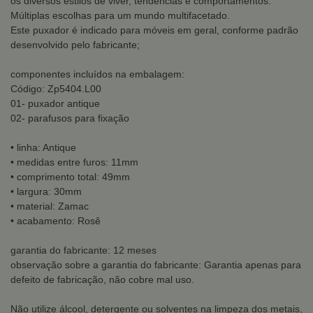
os diversos estilos de viver, tendências e comportamentos.
Múltiplas escolhas para um mundo multifacetado.
Este puxador é indicado para móveis em geral, conforme padrão
desenvolvido pelo fabricante;
componentes incluídos na embalagem:
Código: Zp5404.L00
01- puxador antique
02- parafusos para fixação
• linha: Antique
• medidas entre furos: 11mm
• comprimento total: 49mm
• largura: 30mm
• material: Zamac
• acabamento: Rosê
garantia do fabricante: 12 meses
observação sobre a garantia do fabricante: Garantia apenas para
defeito de fabricação, não cobre mal uso.
Não utilize álcool, detergente ou solventes na limpeza dos metais,