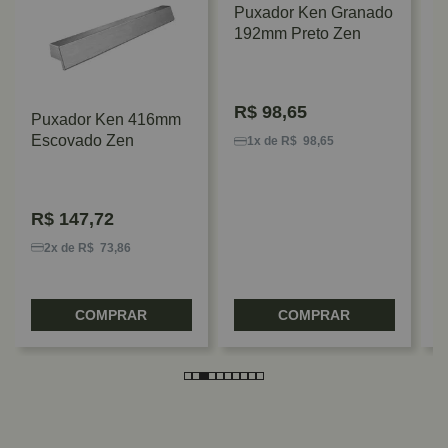
Puxador Ken Granado
192mm Preto Zen
R$
98,65
Puxador Ken 416mm
P
Escovado Zen
3
1x de R$ 98,65
E
R$
147,72
2x de R$ 73,86
COMPRAR
COMPRAR