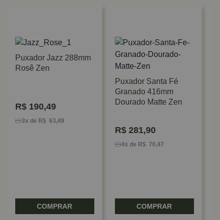
Puxador Jazz 288mm
Rosê Zen
Puxador Santa Fé
Granado 416mm
Dourado Matte Zen
R$
190,49
P
G
3x de R$ 63,49
R$
281,90
R
4x de R$ 70,47
COMPRAR
COMPRAR