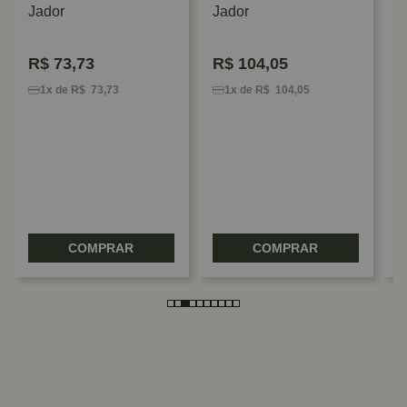
Jador
Jador
R$
73,73
R$
104,05
P
1
1x de R$ 73,73
1x de R$ 104,05
J
COMPRAR
COMPRAR