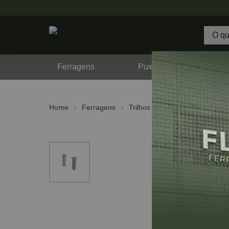
Ferragens
Puxadores
F
Home
Ferragens
Trilhos e Perfis
Ponteiras 