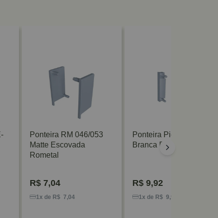
-
Ponteira RM 046/053
Ponteira Piega RM-360
Matte Escovada
Branca Rometal
Rometal
R$
7,04
R$
9,92
1x de R$ 7,04
1x de R$ 9,92