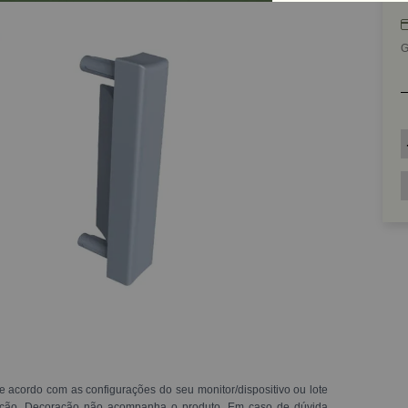
G
e acordo com as configurações do seu monitor/dispositivo ou lote
ração. Decoração não acompanha o produto. Em caso de dúvida