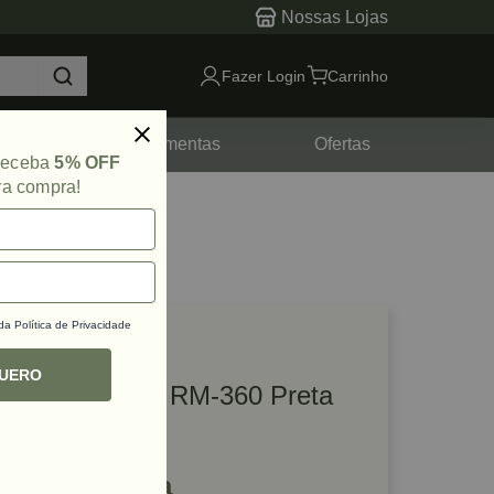
Nossas Lojas
Fazer Login
Carrinho
tes
Ferramentas
Ofertas
 receba
5% OFF
ra compra!
 da
Política de Privacidade
lique e veja!
ef: 67929
QUERO
Ponteira Piega RM-360 Preta
Rometal
R$ 9,72 à vista