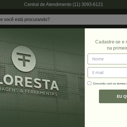
Central de Atendimento (11) 3093-6121
echaduras
Ferragens de Projetos
Ambien
Cadastre-se e
na primei
e Tampas
Concordo com os termos
C
R
EU 