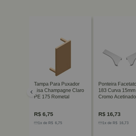
ra PE-408
Tampa Para Puxador
Ponteira Facetat
agne
Lisa Champagne Claro
183 Curva 15mm
l
PE 175 Rometal
Cromo Acetinado
Rometal
R$
6,75
R$
16,73
8
1x de R$ 6,75
1x de R$ 16,73