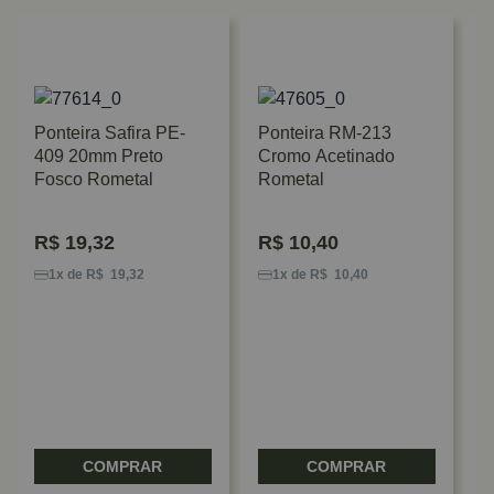
Ponteira Safira PE-
Ponteira RM-213
409 20mm Preto
Cromo Acetinado
Fosco Rometal
Rometal
R$
19,32
R$
10,40
T
D
1x de R$ 19,32
1x de R$ 10,40
A
R
COMPRAR
COMPRAR