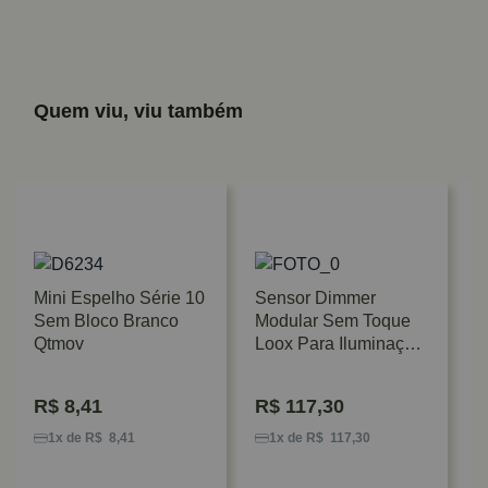
Quem viu, viu também
Mini Espelho Série 10
Sensor Dimmer
Sem Bloco Branco
Modular Sem Toque
Qtmov
Loox Para Iluminação
LED Hafele
R$
8,41
R$
117,30
S
M
1x de R$ 8,41
1x de R$ 117,30