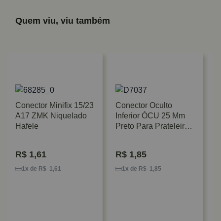
Quem viu, viu também
Conector Minifix 15/23
Conector Oculto
A17 ZMK Niquelado
Inferior ÓCU 25 Mm
Hafele
Preto Para Prateleiras
Hafele
R$
1,61
R$
1,85
C
P
1x de R$ 1,61
1x de R$ 1,85
1