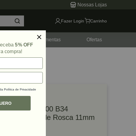
Nossas Lojas
Fazer Login
Carrinho
tes
Ferramentas
Ofertas
 receba
5% OFF
ra compra!
 da
Política de Privacidade
lique e veja!
ef: 54461
QUERO
Pino Minifix S200 B34
Comprimento de Rosca 11mm
Zincado Hafele