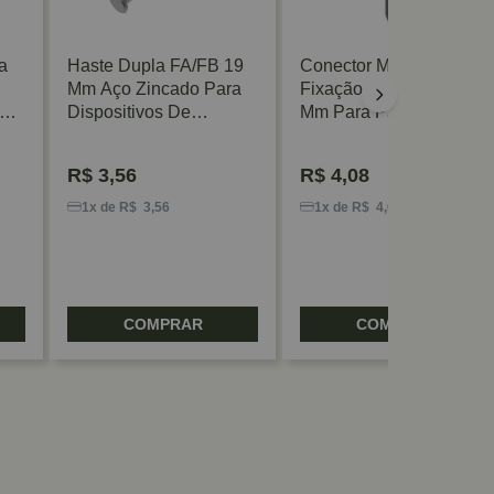
a
Haste Dupla FA/FB 19
Conector Modular De
Mm Aço Zincado Para
Fixação Rápida 13/17
ra
Dispositivos De
Mm Para Painéis De
Montagem FGV/TN
Madeira Hafele
R$
3,56
R$
4,08
1x de R$ 3,56
1x de R$ 4,08
COMPRAR
COMPRAR