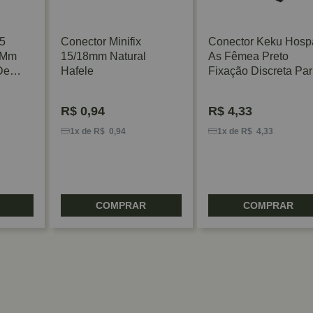
5
Conector Minifix
Conector Keku Hosp
 Mm
15/18mm Natural
As Fêmea Preto
De
Hafele
Fixação Discreta Pa
Painéis Hafele
R$
0,94
R$
4,33
1x de R$ 0,94
1x de R$ 4,33
COMPRAR
COMPRAR