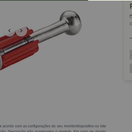
G
e acordo com as configurações do seu monitor/dispositivo ou lote
ração. Decoração não acompanha o produto. Em caso de dúvida