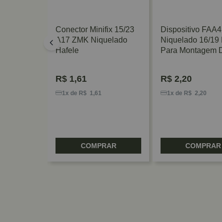
ansivo SC
Conector Minifix 15/23
Dispositivo FAA4
A17 ZMK Niquelado
Niquelado 16/19
Hafele
Para Montagem 
Móveis FGV/TN
R$
1,61
R$
2,20
1x de R$ 1,61
1x de R$ 2,20
RAR
COMPRAR
COMPRAR