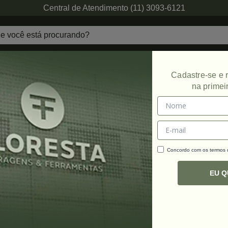
Central de Atendimento (11) 3093-6121
echaduras
Ferragens de Projetos
Ambien
Cadastre-se e
na primei
ontagem
Promoção
Concordo com os termos
C
R
EU 