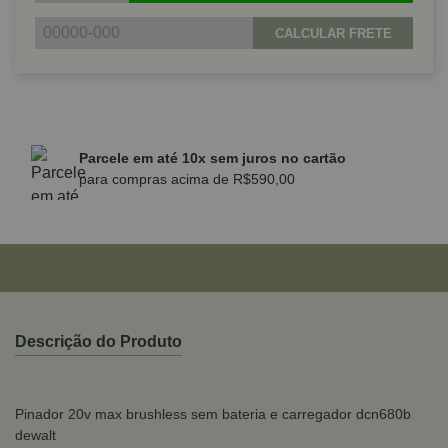
CALCULAR FRETE
10%
Parcele em até 10x sem juros no cartão
*Ex
para compras acima de R$590,00
ZE
Descrição do Produto
Pinador 20v max brushless sem bateria e carregador dcn680b
dewalt