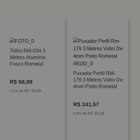
Trilho RM-034 3
Metros Alumínio
Fosco Rometal
Puxador Perfil RM-
179 3 Metros Vidro De
R$
58,89
T
4mm Preto Rometal
M
1x de R$ 58,89
R$
241,57
4x de R$ 60,39