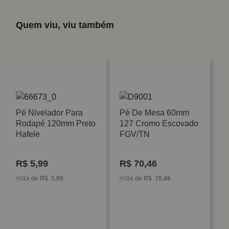
Quem viu, viu também
Pé Nivelador Para
Pé De Mesa 60mm
Rodapé 120mm Preto
127 Cromo Escovado
Hafele
FGV/TN
R$
5,99
R$
70,46
P
1
1x de R$ 5,99
1x de R$ 70,46
P