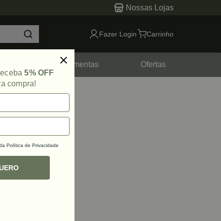
Nossas Lojas
Fazer Login
Carrinho
tes
Ferramentas
Ofertas
 receba
5% OFF
ra compra!
 da
Política de Privacidade
QUERO