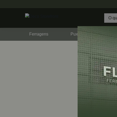
Ferragens
Puxadores
F