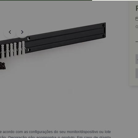
G
e acordo com as configurações do seu monitor/dispositivo ou lote
ração. Decoração não acompanha o produto. Em caso de dúvida