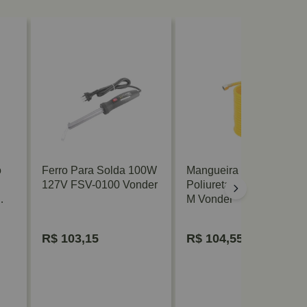
o
Ferro Para Solda 100W
Mangueira Tubo
127V FSV-0100 Vonder
Poliuretano Espiral 10
M Vonder
R$
103,15
R$
104,55