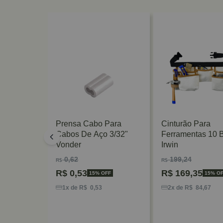
De Parede
Prensa Cabo Para
Cinturão Para
-53
Cabos De Aço 3/32"
Ferramentas 10 
Vonder
Irwin
0,62
199,24
R$
R$
R$
0,53
R$
169,35
5% OFF
15% OFF
15% O
0
1x de R$ 0,53
2x de R$ 84,67