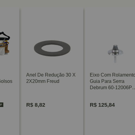
Anel De Redução 30 X
Eixo Com Rolament
Bolsos
2X20mm Freud
Guia Para Serra
Debrum 60-12006P
Freud
R$
8,82
R$
125,84
FF