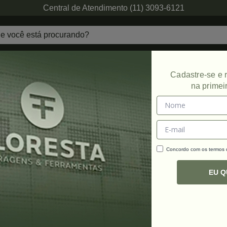
Central de Atendimento (11) 3093-6121
echaduras
Ferragens de Projetos
Ambien
Cadastre-se e
na primei
Promoção
Concordo com os termos
C
R
EU 