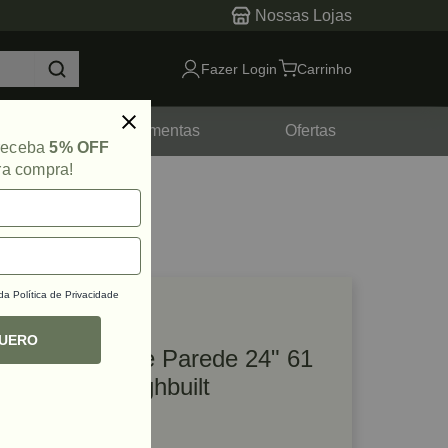
Nossas Lojas
Fazer Login
Carrinho
tes
Ferramentas
Ofertas
 receba
5% OFF
ra compra!
 da
Política de Privacidade
lique e veja!
ef: 78513
QUERO
Organizador de Parede 24" 61
cm TB-53 Toughbuilt
R$ 146,36