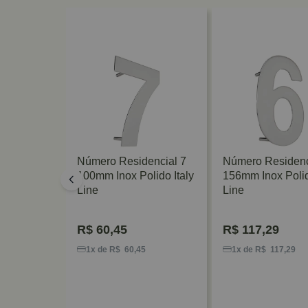
encial
Número Residencial 7
Número Residenc
 3 50mm
100mm Inox Polido Italy
156mm Inox Polid
aly Line
Line
Line
R$
60,45
R$
117,29
0
1x de R$ 60,45
1x de R$ 117,29