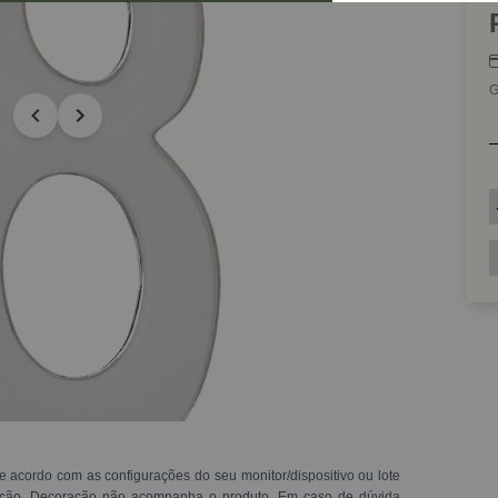
G
e acordo com as configurações do seu monitor/dispositivo ou lote
ração. Decoração não acompanha o produto. Em caso de dúvida