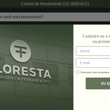
Central de Atendimento (11) 3093-6121
echaduras
Ferragens de Projetos
Ambien
Cadastre-se e
na primei
Concordo com os termos
C
R
EU 