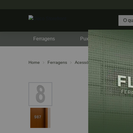
Ferragens
Puxadores
F
Home
Ferragens
Acessórios
Algarismos