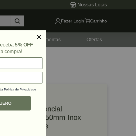
Nossas Lojas
Fazer Login
Carrinho
tes
Ferramentas
Ofertas
 receba
5% OFF
ra compra!
 da
Política de Privacidade
lique e veja!
ef: 60680
QUERO
Número Residencial
Autoadesivo 8 50mm Inox
Polido Italy Line