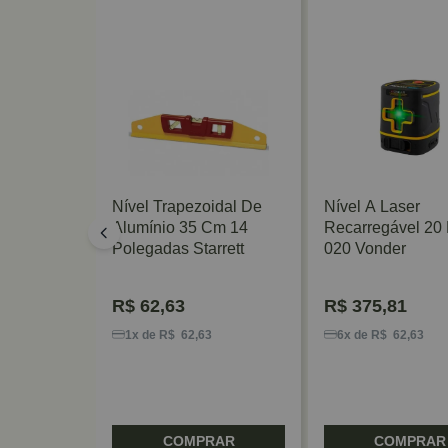
ínio 30
Nível Trapezoidal De
Nível A Laser
rrett
Alumínio 35 Cm 14
Recarregável 20
Polegadas Starrett
020 Vonder
R$
62,63
R$
375,81
6
1x de R$ 62,63
6x de R$ 62,63
RAR
COMPRAR
COMPRAR