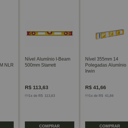
Nível Alumínio I-Beam
Nível 355mm 14
 M NLR
500mm Starrett
Polegadas Alumínio
Irwin
R$
113,63
R$
41,66
1x de R$ 113,63
1x de R$ 41,66
COMPRAR
COMPRAR