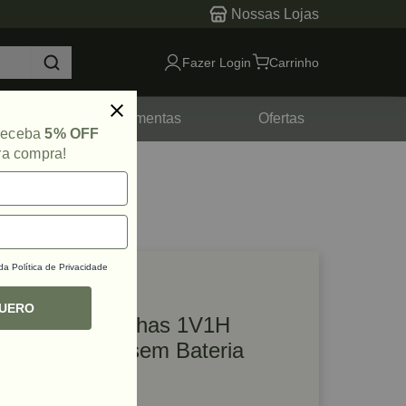
Nossas Lojas
Fazer Login
Carrinho
tes
Ferramentas
Ofertas
 receba
5% OFF
ra compra!
 da
Política de Privacidade
lique e veja!
ef: 67320
QUERO
Nível Laser Linhas 1V1H
12V/20V Max sem Bateria
Dewalt