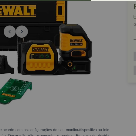
G
e acordo com as configurações do seu monitor/dispositivo ou lote
ração. Decoração não acompanha o produto. Em caso de dúvida