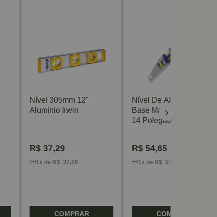
Nível 305mm 12"
Nível De Alumínio Com
Alumínio Irwin
Base Magnética 355mm
14 Polegadas Irwin
R$
37,29
R$
54,65
1x de R$ 37,29
1x de R$ 54,65
COMPRAR
COMPRAR