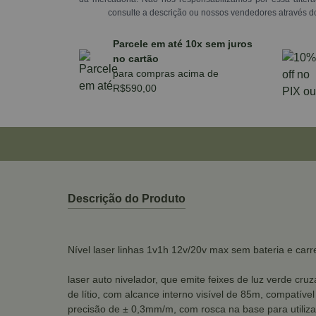
consulte a descrição ou nossos vendedores através d
Parcele em até 10x sem juros
no cartão
para compras acima de
R$590,00
Descrição do Produto
Nível laser linhas 1v1h 12v/20v max sem bateria e car
laser auto nivelador, que emite feixes de luz verde cruz
de lítio, com alcance interno visível de 85m, compatí
precisão de ± 0,3mm/m, com rosca na base para utiliza