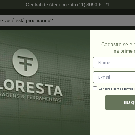
Central de Atendimento (11) 3093-6121
echaduras
Ferragens de Projetos
Ambien
Cadastre-se e
na primei
vel
Concordo com os termos
C
R
EU 