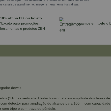
os canais de atendimento. Imagens meramente ilustrativas.
10% off no PIX ou boleto
*Exceto para promoções,
Entregamos em
todo
o B
ferramentas e produtos ZEN
regador dewalt
ados (1 linhas vertical e 1 linha horizontal com amplitude dos feixes d
vel com detector para ampliação do alcance para 100m, com capacidade 
r com tripé e com trava de pêndulo.