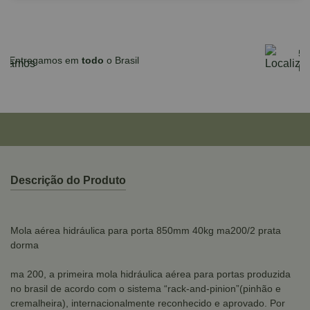
Parcele em até 10x sem juros no cartão
para compras acima de R$590,00
Descrição do Produto
Mola aérea hidráulica para porta 850mm 40kg ma200/2 prata
dorma
ma 200, a primeira mola hidráulica aérea para portas produzida
no brasil de acordo com o sistema “rack-and-pinion”(pinhão e
cremalheira), internacionalmente reconhecido e aprovado. Por