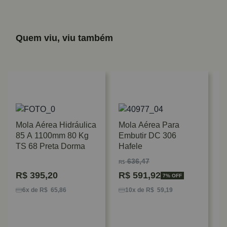
Quem viu, viu também
Mola Aérea Hidráulica
Mola Aérea Para
85 A 1100mm 80 Kg
Embutir DC 306
TS 68 Preta Dorma
Hafele
636,47
R$
R$
395,20
R$
591,92
7% OFF
M
P
6x de R$ 65,86
10x de R$ 59,19
K
D