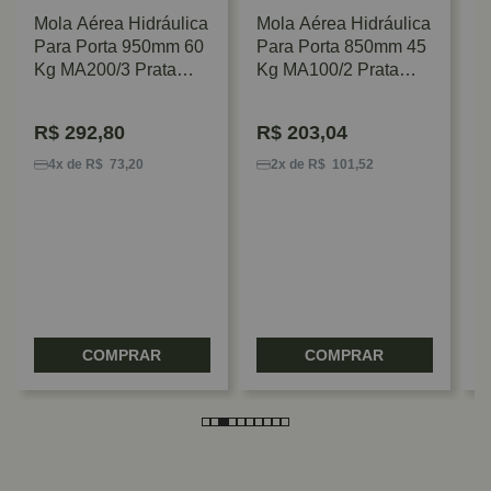
Mola Aérea Hidráulica
Mola Aérea Hidráulica
Para Porta 950mm 60
Para Porta 850mm 45
Kg MA200/3 Prata
Kg MA100/2 Prata
Dorma
Dorma
R$
292,80
R$
203,04
M
P
4x de R$ 73,20
2x de R$ 101,52
K
D
COMPRAR
COMPRAR