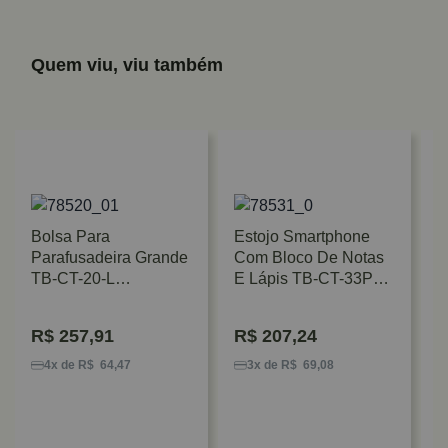
Quem viu, viu também
Bolsa Para
Estojo Smartphone
Parafusadeira Grande
Com Bloco De Notas
TB-CT-20-L
E Lápis TB-CT-33P
Toughbuilt
Toughbuilt
R$
257,91
R$
207,24
B
F
4x de R$ 64,47
3x de R$ 69,08
P
B