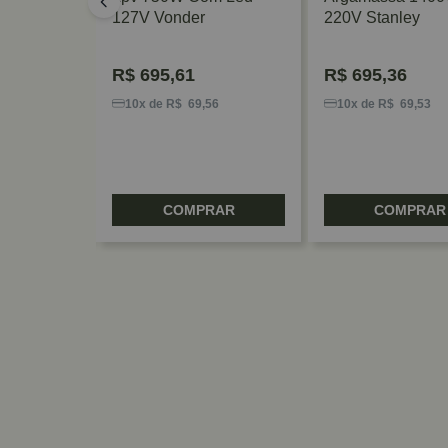
127V Vonder
220V Stanley
R$
695,61
R$
695,36
0
10x de R$ 69,56
10x de R$ 69,53
RAR
COMPRAR
COMPRAR