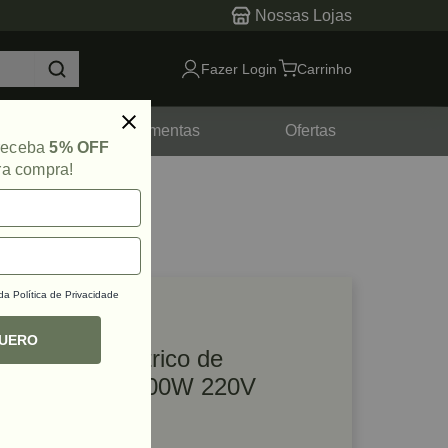
Nossas Lojas
Fazer Login
Carrinho
tes
Ferramentas
Ofertas
 receba
5% OFF
ra compra!
 da
Política de Privacidade
lique e veja!
ef: 57976
QUERO
Misturador Elétrico de
Argamassa 1400W 220V
Stanley