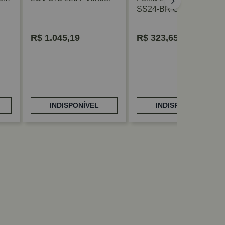
SS24-BR Com Coletor
De Pó Stanley
R$
1.045,19
R$
323,65
INDISPONÍVEL
INDISPONÍVEL