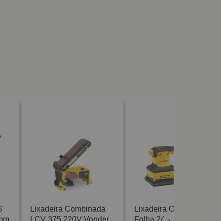
S
Lixadeira Combinada
Lixadeira Orbital 1/4 De
Com
LCV 375 220V Vonder
Folha 240W 127V