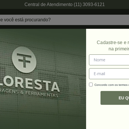
Central de Atendimento (11) 3093-6121
echaduras
Ferragens de Projetos
Ambien
Cadastre-se e
na primei
xadeiras
Concordo com os termos
C
R
EU 