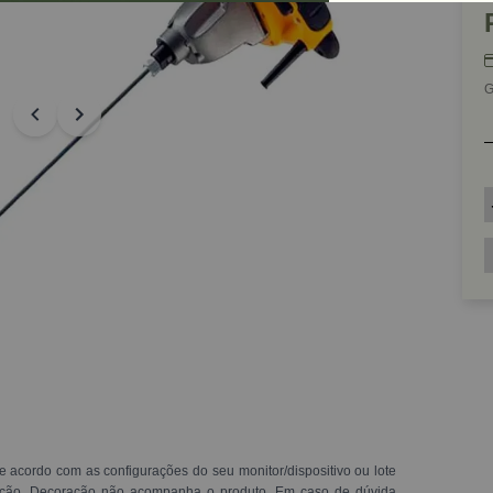
G
e acordo com as configurações do seu monitor/dispositivo ou lote
ração. Decoração não acompanha o produto. Em caso de dúvida