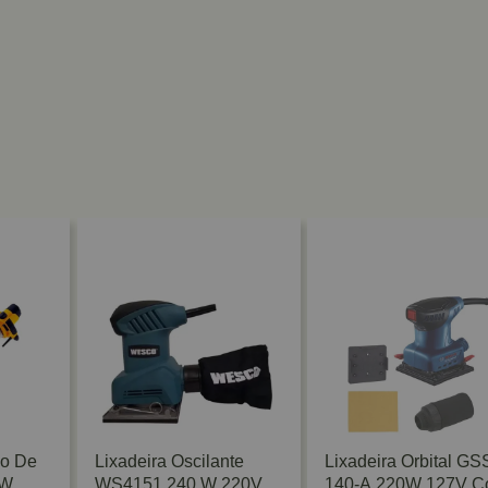
co De
Lixadeira Oscilante
Lixadeira Orbital GS
0W
WS4151 240 W 220V
140-A 220W 127V 