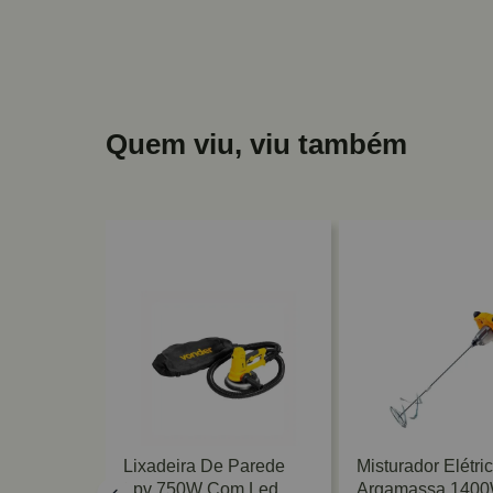
Quem viu, viu também
 Orbital
Lixadeira De Parede
Misturador Elétri
Wesco
Lpv 750W Com Led
Argamassa 140