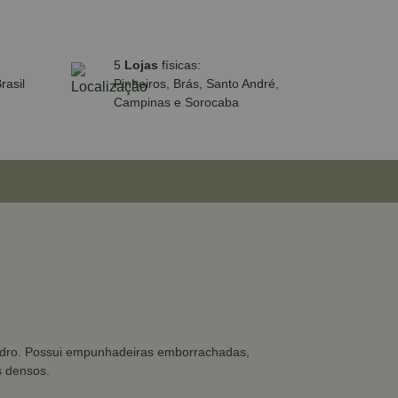
5
Lojas
físicas:
rasil
Pinheiros, Brás, Santo André,
Campinas e Sorocaba
e vidro. Possui empunhadeiras emborrachadas,
s densos.