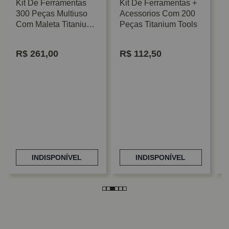
Kit De Ferramentas
Kit De Ferramentas +
300 Peças Multiuso
Acessorios Com 200
Com Maleta Titanium
Peças Titanium Tools
Tools
R$
261,00
R$
112,50
K
C
M
INDISPONÍVEL
INDISPONÍVEL