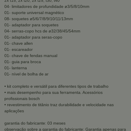
2x t15, 2x t20, 2x t25, t30, t40
04- limitadores de profundidade ø3/5/8/10mm
01- suporte universal magnético
08- soquetes ø5/6/7/8/9/10/11/13mm
01- adaptador para soquetes
04- serras-copo hcs de ø32/38/45/54mm
01- adaptador para seras-copo
01- chave allen
01- escareador
01- chave de fendas manual
01- guia para broca
01- lanterna
01- nível de bolha de ar
• kit completo e versátil para diferentes tipos de trabalho
• mais desempenho para sua ferramenta. Acessórios
profissionais bosch
• revestimento de titânio traz durabilidade e velocidade nas
aplicações
garantia do fabricante: 03 meses
observação sobre a garantia do fabricante: Garantia apenas para