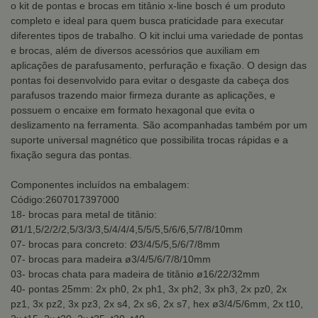
o kit de pontas e brocas em titânio x-line bosch é um produto
completo e ideal para quem busca praticidade para executar
diferentes tipos de trabalho. O kit inclui uma variedade de pontas
e brocas, além de diversos acessórios que auxiliam em
aplicações de parafusamento, perfuração e fixação. O design das
pontas foi desenvolvido para evitar o desgaste da cabeça dos
parafusos trazendo maior firmeza durante as aplicações, e
possuem o encaixe em formato hexagonal que evita o
deslizamento na ferramenta. São acompanhadas também por um
suporte universal magnético que possibilita trocas rápidas e a
fixação segura das pontas.
Componentes incluídos na embalagem:
Código:2607017397000
18- brocas para metal de titânio:
Ø1/1,5/2/2/2,5/3/3/3,5/4/4/4,5/5/5,5/6/6,5/7/8/10mm
07- brocas para concreto: Ø3/4/5/5,5/6/7/8mm
07- brocas para madeira ø3/4/5/6/7/8/10mm
03- brocas chata para madeira de titânio ø16/22/32mm
40- pontas 25mm: 2x ph0, 2x ph1, 3x ph2, 3x ph3, 2x pz0, 2x
pz1, 3x pz2, 3x pz3, 2x s4, 2x s6, 2x s7, hex ø3/4/5/6mm, 2x t10,