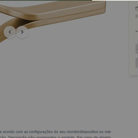
G
e acordo com as configurações do seu monitor/dispositivo ou lote
ração. Decoração não acompanha o produto. Em caso de dúvida