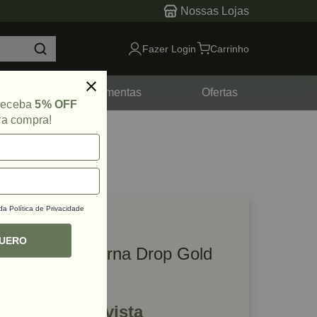
Nossas Lojas
Fazer Login
Carrinho
tes
Ferramentas
Ofertas
 receba
5% OFF
ra compra!
 da
Política de Privacidade
lique e veja!
ef: 82255
QUERO
Maçaneta Externa Drop Gold
Escovado Zen
R$ 1.733,69 à vista