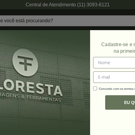
Central de Atendimento (11) 3093-6121
echaduras
Ferragens de Projetos
Ambien
Cadastre-se e
na primei
Concordo com os termos
C
R
EU 