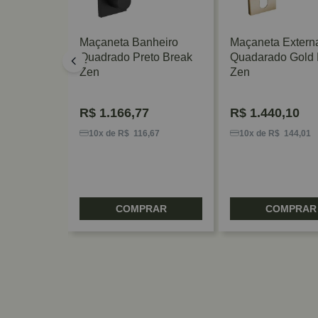
heiro
Maçaneta Banheiro
Maçaneta Extern
omado
Quadrado Preto Break
Quadarado Gold 
Zen
Zen
R$
1.166,77
R$
1.440,10
,34
10x de R$ 116,67
10x de R$ 144,01
RAR
COMPRAR
COMPRAR