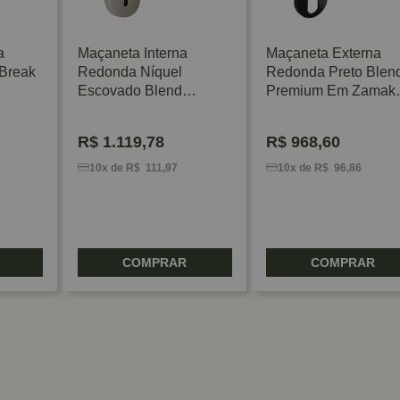
a
Maçaneta Interna
Maçaneta Externa
Break
Redonda Níquel
Redonda Preto Blen
Escovado Blend
Premium Em Zamak
Premium Em Zamak
Zen
Zen
R$
1.119,78
R$
968,60
10x de R$ 111,97
10x de R$ 96,86
COMPRAR
COMPRAR