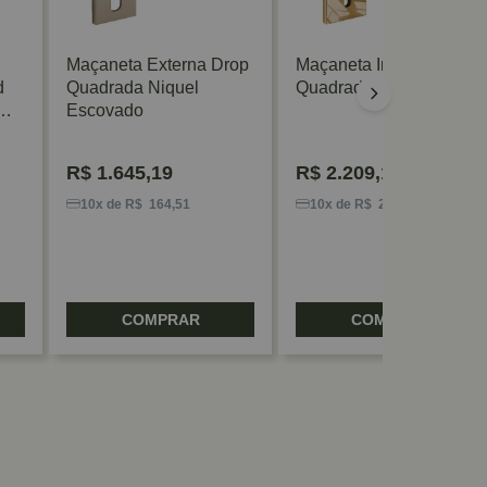
Maçaneta Externa Drop
Maçaneta Interna Drop
d
Quadrada Niquel
Quadrada Gold Zen
Escovado
R$
1.645,19
R$
2.209,18
10x de R$ 164,51
10x de R$ 220,91
COMPRAR
COMPRAR