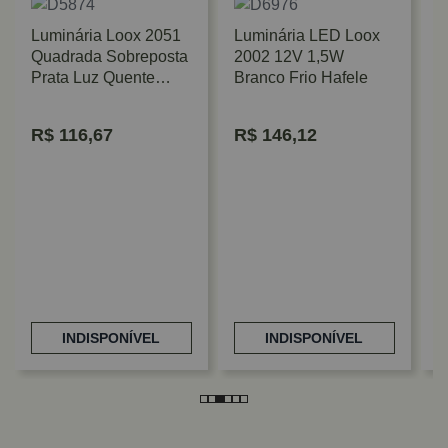
Luminária Loox 2051
Luminária LED Loox
Quadrada Sobreposta
2002 12V 1,5W
Prata Luz Quente
Branco Frio Hafele
Hafele
R$
116,67
R$
146,12
L
R
P
INDISPONÍVEL
INDISPONÍVEL