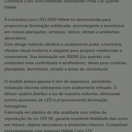
Luminária Loox 2050 Redonda Sobreposta Prata Luz Quente
Hafele
A Luminária Loox LED 2050 Häfele foi desenvolvida para
proporcionar iluminação sofisticada, aconchegante e econômica
em móveis planejados, armários, nichos, vitrines e ambientes
decorativos.
Com design redondo ultrafino e acabamento prata, a luminária
oferece visual moderno e elegante para projetos residenciais e
corporativos. Sua iluminação em 3000K (luz quente) cria
ambientes mais confortáveis e acolhedores, ideais para cozinhas
planejadas, dormitórios, closets e áreas de convivência.
O modelo possui apenas 6 mm de espessura, permitindo
instalação discreta sobreposta com acabamento refinado. O
difusor opalino distribui a luz de maneira uniforme, eliminando
pontos aparentes de LED e proporcionando iluminação
homogênea.
Fabricada em plástico de alta qualidade com índice de
reprodução de cor CRI 90, garante excelente fidelidade das cores
em móveis, objetos decorativos e ambientes internos. Compatível
exclusivamente com sistemas Häfele Loox 12V.