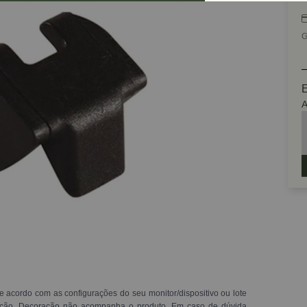
G
E
A
e acordo com as configurações do seu monitor/dispositivo ou lote
ração. Decoração não acompanha o produto. Em caso de dúvida