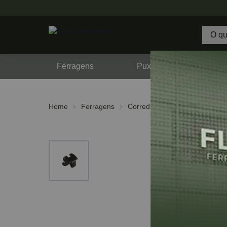
Ferragens
Puxadores
F
Home
Ferragens
Corrediças
Acessórios