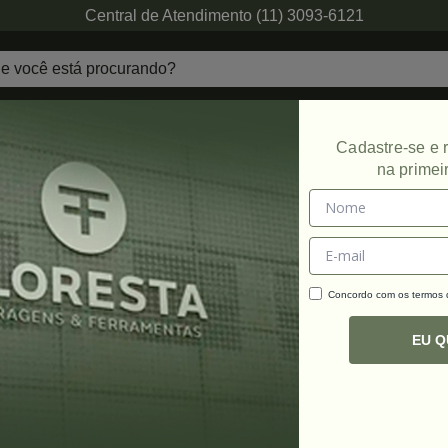
Central de Atendimento (11) 3093-6121
echaduras
Ferragens de Projetos
Ambien
Cadastre-se e
na primei
Promoção
Concordo com os termos
C
R
EU 