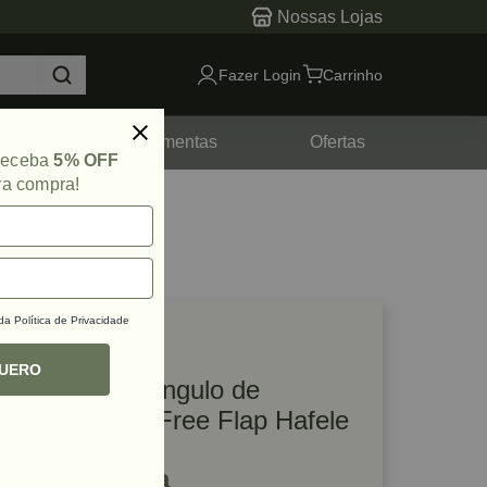
Nossas Lojas
Fazer Login
Carrinho
tes
Ferramentas
Ofertas
 receba
5% OFF
ra compra!
 da
Política de Privacidade
lique e veja!
ef: 40826
QUERO
Limitador Do Ângulo de
Abertura para Free Flap Hafele
R$ 9,43 à vista