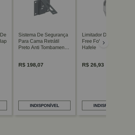
 De
Sistema De Segurança
Limitador De Ângulo
lap
Para Cama Retrátil
Free Fold 90° Cinza
Preto Anti Tombamento
Hafele
Hafele
R$
198,07
R$
26,93
INDISPONÍVEL
INDISPONÍVEL