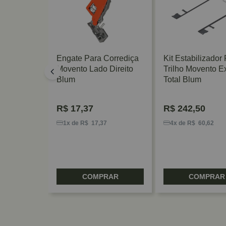
ra
Engate Para Corrediça
Kit Estabilizador
vento De
Movento Lado Direito
Trilho Movento E
Blum
Total Blum
R$
17,37
R$
242,50
0
1x de R$ 17,37
4x de R$ 60,62
RAR
COMPRAR
COMPRAR