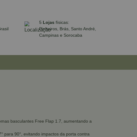
5
Lojas
físicas:
rasil
Pinheiros, Brás, Santo André,
Campinas e Sorocaba
stemas basculantes Free Flap 1.7, aumentando a
7° para 90°, evitando impactos da porta contra