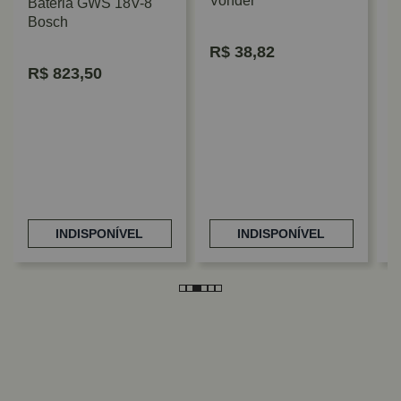
Vonder
Bateria GWS 18V-8
Bosch
R$
38,82
L
R$
823,50
G
INDISPONÍVEL
INDISPONÍVEL