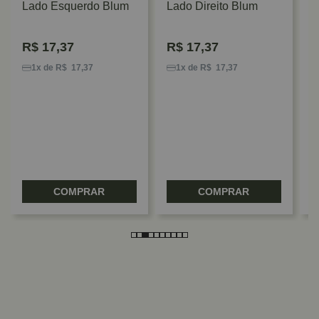
Lado Esquerdo Blum
Lado Direito Blum
R$
17,37
R$
17,37
K
T
1x de R$ 17,37
1x de R$ 17,37
E
COMPRAR
COMPRAR