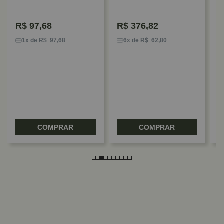
Rolamento 160 Kg
Fermax
R$
97,68
R$
376,82
K
C
1x de R$ 97,68
6x de R$ 62,80
P
R
COMPRAR
COMPRAR