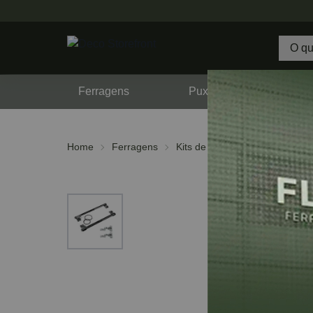
Ferragens
Puxadores
F
Home
Ferragens
Kits de Portas
Para móveis