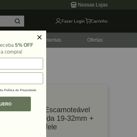
Nossas Lojas
Fazer Login
Carrinho
tes
Ferramentas
Ofertas
 receba
5% OFF
ra compra!
 da
Política de Privacidade
lique e veja!
ef: 76650
QUERO
Kit para Porta Escamoteável
600mm Embutida 19-32mm +
Dobradiças Hafele