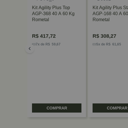
Kit Agility Plus Top
Kit Agility Plus S
AGP-368 40 A 60 Kg
AGP-168 40 A 60
Rometal
Rometal
R$
417,72
R$
308,27
ia 4030 +
7x de R$ 59,67
5x de R$ 61,65
Top 15 A
l
0
RAR
COMPRAR
COMPRAR