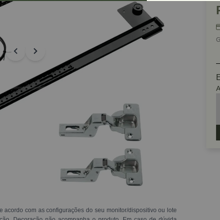
G
E
A
e acordo com as configurações do seu monitor/dispositivo ou lote
ração. Decoração não acompanha o produto. Em caso de dúvida