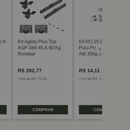
0 A
Kit Agility Plus Top
Kit RO 25 Guia 2207
AGP-368 40 A 60 Kg
Para Porta De Correr
Rometal
Até 30kg Rometal
R$
292,77
R$
14,11
4x de R$ 73,19
1x de R$ 14,11
COMPRAR
COMPRAR