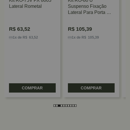
Kit RO-75V FX 8003
Kit RO-80 U
Lateral Rometal
Suspenso Fixação
Lateral Para Porta De
Correr Até 100 Kg
Rometal
R$
63,52
R$
105,39
K
P
1x de R$ 63,52
1x de R$ 105,39
2
COMPRAR
COMPRAR