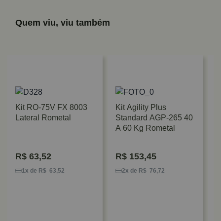
Quem viu, viu também
Kit RO-75V FX 8003
Kit Agility Plus
Lateral Rometal
Standard AGP-265 40
A 60 Kg Rometal
R$
63,52
R$
153,45
K
3
1x de R$ 63,52
2x de R$ 76,72
T