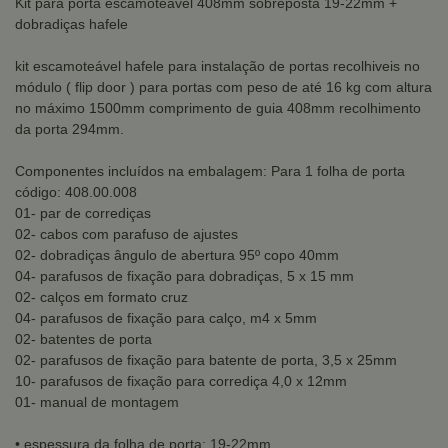
Kit para porta escamoteável 408mm sobreposta 19-22mm +
dobradiças hafele
kit escamoteável hafele para instalação de portas recolhiveis no
módulo ( flip door ) para portas com peso de até 16 kg com altura
no máximo 1500mm comprimento de guia 408mm recolhimento
da porta 294mm.
Componentes incluídos na embalagem: Para 1 folha de porta
código: 408.00.008
01- par de corrediças
02- cabos com parafuso de ajustes
02- dobradiças ângulo de abertura 95º copo 40mm
04- parafusos de fixação para dobradiças, 5 x 15 mm
02- calços em formato cruz
04- parafusos de fixação para calço, m4 x 5mm
02- batentes de porta
02- parafusos de fixação para batente de porta, 3,5 x 25mm
10- parafusos de fixação para corrediça 4,0 x 12mm
01- manual de montagem
• espessura da folha de porta: 19-22mm