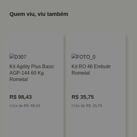
Quem viu, viu também
Kit Agility Plus Basic
Kit RO 46 Embutir
AGP-144 60 Kg
Rometal
Rometal
R$
98,43
R$
35,75
K
S
1x de R$ 98,43
1x de R$ 35,75