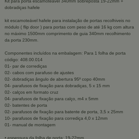
Kit para porta escamoteável 340mm sobreposta 19-22mm +
dobradiças hafele
kit escamoteável hafele para instalação de portas recolhiveis no
módulo ( flip door ) para portas com peso de até 16 kg com altura
no máximo 1500mm comprimento de guia 340mm recolhimento
da porta 230mm.
Componentes incluídos na embalagem: Para 1 folha de porta
código: 408.00.014
01- par de corrediças
02- cabos com parafuso de ajustes
02- dobradiças ângulo de abertura 95º copo 40mm
04- parafusos de fixação para dobradiças, 5 x 15 mm
02- calços em formato cruz
04- parafusos de fixação para calço, m4 x 5mm
02- batentes de porta
02- parafusos de fixação para batente de porta, 3,5 x 25mm
10- parafusos de fixação para corrediça 4,0 x 12mm
01- manual de montagem
• espessura da folha de porta: 19-22mm