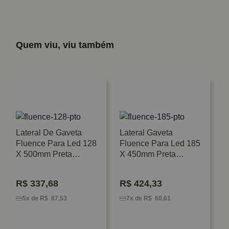
Quem viu, viu também
Lateral De Gaveta
Lateral Gaveta
Fluence Para Led 128
Fluence Para Led 185
X 500mm Preta
X 450mm Preta
Rometal
Rometal
R$
337,68
R$
424,33
L
F
5x de R$ 67,53
7x de R$ 60,61
X
R