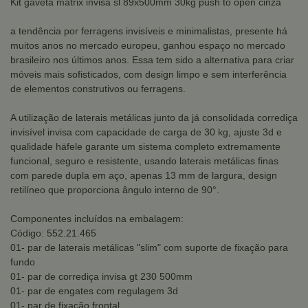
Kit gaveta matrix invisa sl 89x500mm 30kg push to open cinza
a tendência por ferragens invisíveis e minimalistas, presente há
muitos anos no mercado europeu, ganhou espaço no mercado
brasileiro nos últimos anos. Essa tem sido a alternativa para criar
móveis mais sofisticados, com design limpo e sem interferência
de elementos construtivos ou ferragens.
A utilização de laterais metálicas junto da já consolidada corrediça
invisível invisa com capacidade de carga de 30 kg, ajuste 3d e
qualidade häfele garante um sistema completo extremamente
funcional, seguro e resistente, usando laterais metálicas finas
com parede dupla em aço, apenas 13 mm de largura, design
retilíneo que proporciona ângulo interno de 90°.
Componentes incluídos na embalagem:
Código: 552.21.465
01- par de laterais metálicas "slim" com suporte de fixação para
fundo
01- par de corrediça invisa gt 230 500mm
01- par de engates com regulagem 3d
01- par de fixação frontal