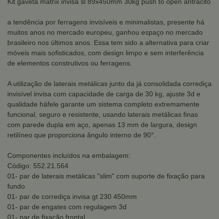
Kit gaveta matrix invisa sl 89x450mm 30kg push to open antrácito
a tendência por ferragens invisíveis e minimalistas, presente há
muitos anos no mercado europeu, ganhou espaço no mercado
brasileiro nos últimos anos. Essa tem sido a alternativa para criar
móveis mais sofisticados, com design limpo e sem interferência
de elementos construtivos ou ferragens.
A utilização de laterais metálicas junto da já consolidada corrediça
invisível invisa com capacidade de carga de 30 kg, ajuste 3d e
qualidade häfele garante um sistema completo extremamente
funcional, seguro e resistente, usando laterais metálicas finas
com parede dupla em aço, apenas 13 mm de largura, design
retilíneo que proporciona ângulo interno de 90°.
Componentes incluídos na embalagem:
Código: 552.21.564
01- par de laterais metálicas "slim" com suporte de fixação para
fundo
01- par de corrediça invisa gt 230 450mm
01- par de engates com regulagem 3d
01- par de fixação frontal