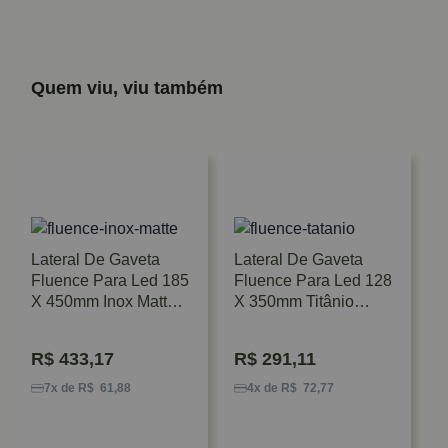
Quem viu, viu também
Lateral De Gaveta
Lateral De Gaveta
Fluence Para Led 185
Fluence Para Led 128
X 450mm Inox Matte
X 350mm Titânio
Rometal
Rometal
R$
433,17
R$
291,11
S
S
7x de R$ 61,88
4x de R$ 72,77
P