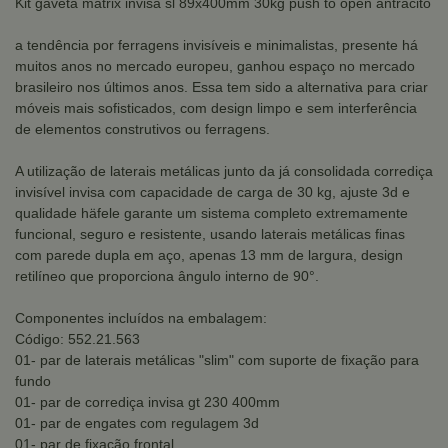
Kit gaveta matrix invisa sl 89x400mm 30kg push to open antrácito
a tendência por ferragens invisíveis e minimalistas, presente há
muitos anos no mercado europeu, ganhou espaço no mercado
brasileiro nos últimos anos. Essa tem sido a alternativa para criar
móveis mais sofisticados, com design limpo e sem interferência
de elementos construtivos ou ferragens.
A utilização de laterais metálicas junto da já consolidada corrediça
invisível invisa com capacidade de carga de 30 kg, ajuste 3d e
qualidade häfele garante um sistema completo extremamente
funcional, seguro e resistente, usando laterais metálicas finas
com parede dupla em aço, apenas 13 mm de largura, design
retilíneo que proporciona ângulo interno de 90°.
Componentes incluídos na embalagem:
Código: 552.21.563
01- par de laterais metálicas "slim" com suporte de fixação para
fundo
01- par de corrediça invisa gt 230 400mm
01- par de engates com regulagem 3d
01- par de fixação frontal