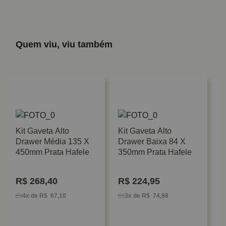
Quem viu, viu também
Kit Gaveta Alto
Kit Gaveta Alto
Drawer Média 135 X
Drawer Baixa 84 X
450mm Prata Hafele
350mm Prata Hafele
R$
268,40
R$
224,95
G
A
4x de R$ 67,10
3x de R$ 74,98
N
B