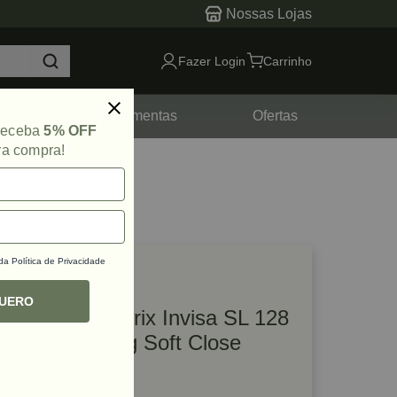
Nossas Lojas
Fazer Login
Carrinho
tes
Ferramentas
Ofertas
 receba
5% OFF
ra compra!
 da
Política de Privacidade
lique e veja!
ef: 58324
QUERO
Kit Gaveta Matrix Invisa SL 128
x 400mm 30 kg Soft Close
Cinza Hafele