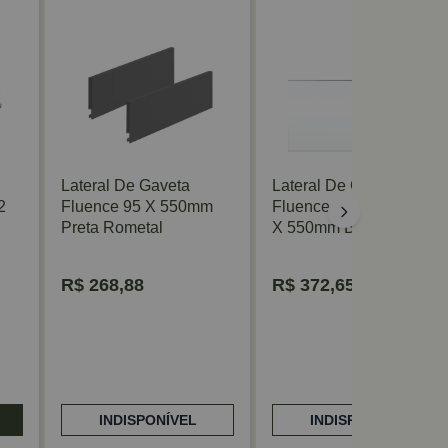
Lateral De Gaveta
Lateral De Gaveta
2
Fluence 95 X 550mm
Fluence Para Led 128
Preta Rometal
X 550mm Branca
Rometal
R$
268,88
R$
372,65
INDISPONÍVEL
INDISPONÍVEL