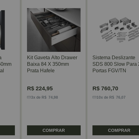
a
Kit Gaveta Alto Drawer
Sistema Deslizante
450mm
Baixa 84 X 350mm
SDS 800 Slow Para 
al
Prata Hafele
Portas FGV/TN
R$
224,95
R$
760,70
3x de R$ 74,98
10x de R$ 76,07
COMPRAR
COMPRAR