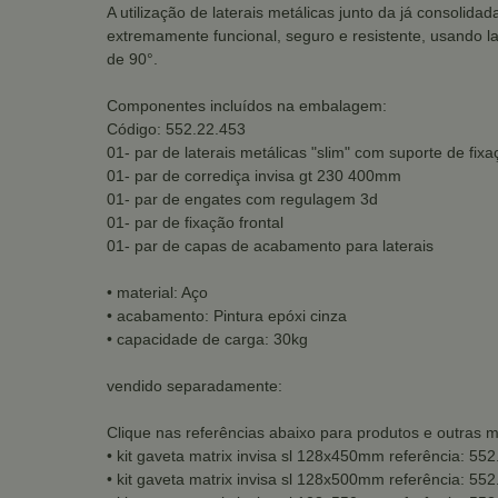
A utilização de laterais metálicas junto da já consolid
extremamente funcional, seguro e resistente, usando l
de 90°.
Componentes incluídos na embalagem:
Código: 552.22.453
01- par de laterais metálicas "slim" com suporte de fix
01- par de corrediça invisa gt 230 400mm
01- par de engates com regulagem 3d
01- par de fixação frontal
01- par de capas de acabamento para laterais
• material: Aço
• acabamento: Pintura epóxi cinza
• capacidade de carga: 30kg
vendido separadamente:
Clique nas referências abaixo para produtos e outras 
• kit gaveta matrix invisa sl 128x450mm referência: 55
• kit gaveta matrix invisa sl 128x500mm referência: 55