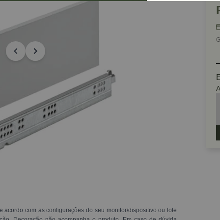
G
E
A
e acordo com as configurações do seu monitor/dispositivo ou lote
ração. Decoração não acompanha o produto. Em caso de dúvida