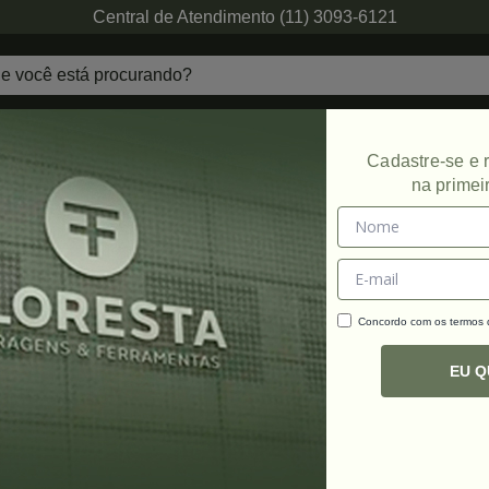
Central de Atendimento (11) 3093-6121
echaduras
Ferragens de Projetos
Ambien
Cadastre-se e
na primei
Promoção
Concordo com os termos
C
R
EU 