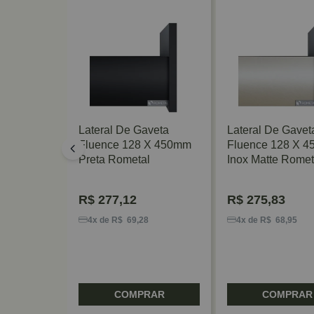
veta
Lateral De Gaveta
Lateral De Gavet
 X 500mm
Fluence 128 X 450mm
Fluence 128 X 
ometal
Preta Rometal
Inox Matte Romet
R$
277,12
R$
275,83
0
4x de R$ 69,28
4x de R$ 68,95
RAR
COMPRAR
COMPRAR