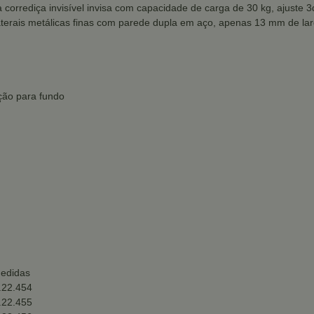
ada corrediça invisível invisa com capacidade de carga de 30 kg, ajust
aterais metálicas finas com parede dupla em aço, apenas 13 mm de larg
ação para fundo
medidas
2.22.454
2.22.455