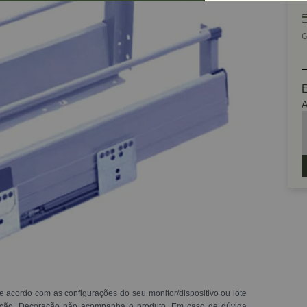
G
E
A
e acordo com as configurações do seu monitor/dispositivo ou lote
ração. Decoração não acompanha o produto. Em caso de dúvida