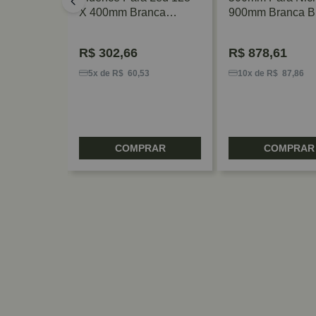
l
X 400mm Branca
900mm Branca B
Rometal
R$
302,66
R$
878,61
7
5x de R$ 60,53
10x de R$ 87,86
RAR
COMPRAR
COMPRAR