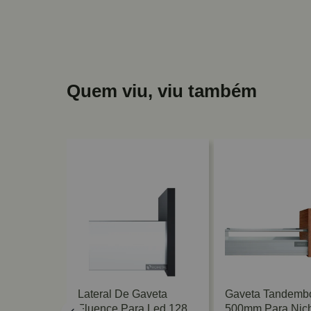
Quem viu, viu também
veta
Lateral De Gaveta
Gaveta Tandembo
 X 350mm
Fluence Para Led 128
500mm Para Nic