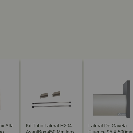
x Alta
Kit Tubo Lateral H204
Lateral De Gaveta
ho
AvantBox 450 Mm Inox
Fluence 95 X 500m