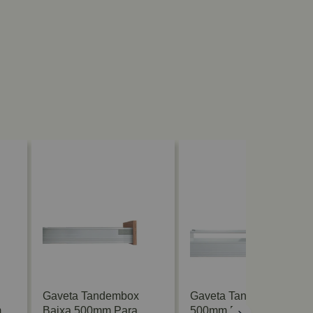
Gaveta Tandembox
Gaveta Tandembox Alta
m
Baixa 500mm Para
500mm Para Nicho