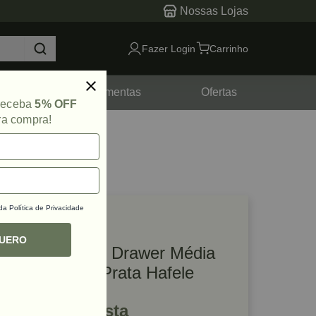
Nossas Lojas
Fazer Login
Carrinho
tes
Ferramentas
Ofertas
 receba
5% OFF
ra compra!
 da
Política de Privacidade
lique e veja!
ef: 48664
QUERO
Kit Gaveta Alto Drawer Média
135 x 300mm Prata Hafele
R$ 222,36 à vista