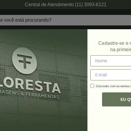
Central de Atendimento (11) 3093-6121
echaduras
Ferragens de Projetos
Ambien
Cadastre-se e
na primei
Promoção
Concordo com os termos
C
R
EU 